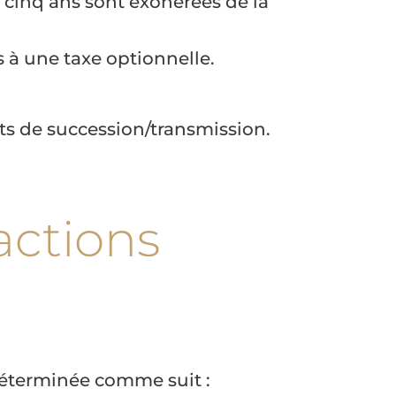
 cinq ans sont exonérées de la
 à une taxe optionnelle.
s de succession/transmission.
actions
t déterminée comme suit :